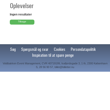
Oplevelser
Ingen resultater
Tilbage
Søg
Spørgsmål og svar
Cookies
Persondatapolitik
Inspiration til at spare penge
Voldbakken Event Management, CVR 40719199, Isafjordsgade 3, 1 th, 2300 København
S, 28 56 90 57, billet@billetter.nu