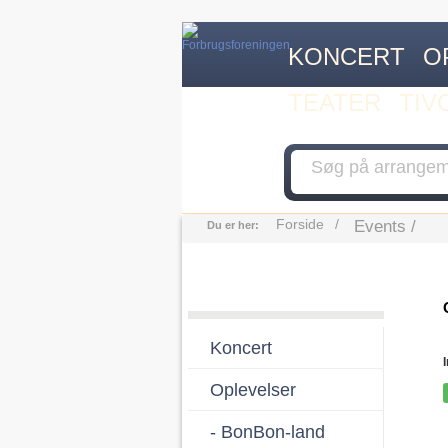
KONCERT
O
TEATER
TIV
Forside
Events
Du er her:
Koncert
Oplevelser
- BonBon-land