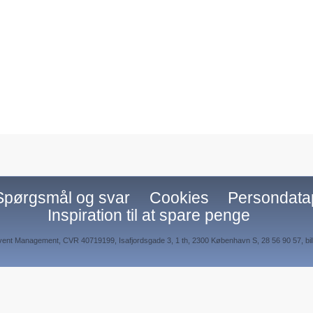
Spørgsmål og svar
Cookies
Persondatap
Inspiration til at spare penge
ent Management, CVR 40719199, Isafjordsgade 3, 1 th, 2300 København S, 28 56 90 57, bille