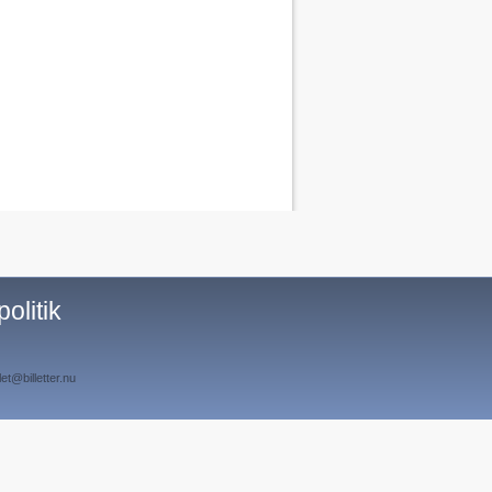
olitik
t@billetter.nu