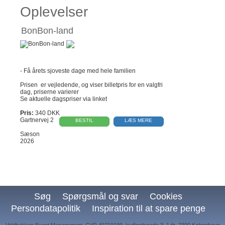
Oplevelser
BonBon-land
- Få årets sjoveste dage med hele familien
Prisen er vejledende, og viser billetpris for en valgfri
dag, priserne varierer
Se aktuelle dagspriser via linket
Pris:
340 DKK
Gartnervej 2
BESTIL
LÆS MERE
Sæson
2026
Søg
Spørgsmål og svar
Cookies
Persondatapolitik
Inspiration til at spare penge