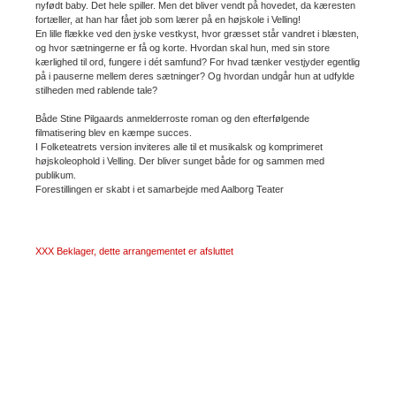
nyfødt baby. Det hele spiller. Men det bliver vendt på hovedet, da kæresten
fortæller, at han har fået job som lærer på en højskole i Velling!
En lille flække ved den jyske vestkyst, hvor græsset står vandret i blæsten,
og hvor sætningerne er få og korte. Hvordan skal hun, med sin store
kærlighed til ord, fungere i dét samfund? For hvad tænker vestjyder egentlig
på i pauserne mellem deres sætninger? Og hvordan undgår hun at udfylde
stilheden med rablende tale?
Både Stine Pilgaards anmelderroste roman og den efterfølgende
filmatisering blev en kæmpe succes.
I Folketeatrets version inviteres alle til et musikalsk og komprimeret
højskoleophold i Velling. Der bliver sunget både for og sammen med
publikum.
Forestillingen er skabt i et samarbejde med Aalborg Teater
XXX Beklager, dette arrangementet er afsluttet