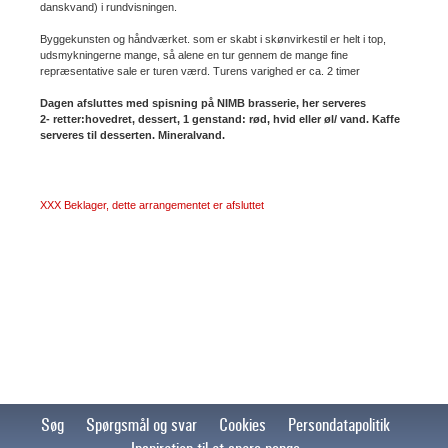
danskvand) i rundvisningen.
Byggekunsten og håndværket. som er skabt i skønvirkestil er helt i top,
udsmykningerne mange, så alene en tur gennem de mange fine
repræsentative sale er turen værd. Turens varighed er ca. 2 timer
Dagen afsluttes med spisning på NIMB brasserie, her serveres
2- retter:hovedret, dessert, 1 genstand: rød, hvid eller øl/ vand. Kaffe
serveres til desserten. Mineralvand.
XXX Beklager, dette arrangementet er afsluttet
Søg
Spørgsmål og svar
Cookies
Persondatapolitik