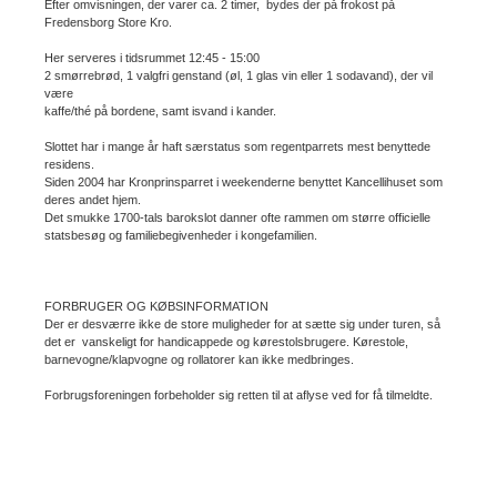
Efter omvisningen, der varer ca. 2 timer, bydes der på frokost på
Fredensborg Store Kro.
Her serveres i tidsrummet 12:45 - 15:00
2 smørrebrød, 1 valgfri genstand (øl, 1 glas vin eller 1 sodavand), der vil
være
kaffe/thé på bordene, samt isvand i kander.
Slottet har i mange år haft særstatus som regentparrets mest benyttede
residens.
Siden 2004 har Kronprinsparret i weekenderne benyttet Kancellihuset som
deres andet hjem.
Det smukke 1700-tals barokslot danner ofte rammen om større officielle
statsbesøg og familiebegivenheder i kongefamilien.
FORBRUGER OG KØBSINFORMATION
Der er desværre ikke de store muligheder for at sætte sig under turen, så
det er vanskeligt for handicappede og kørestolsbrugere. Kørestole,
barnevogne/klapvogne og rollatorer kan ikke medbringes.
Forbrugsforeningen forbeholder sig retten til at aflyse ved for få tilmeldte.