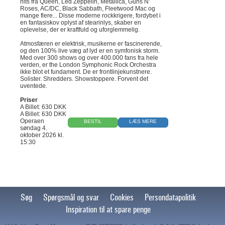
hits fra Queen, Led Zeppelin, Metallica, Guns N'
Roses, AC/DC, Black Sabbath, Fleetwood Mac og
mange flere... Disse moderne rockkrigere, fordybet i
en fantasiskov oplyst af stearinlys, skaber en
oplevelse, der er kraftfuld og uforglemmelig.
Atmosfæren er elektrisk, musikerne er fascinerende,
og den 100% live væg af lyd er en symfonisk storm.
Med over 300 shows og over 400.000 fans fra hele
verden, er the London Symphonic Rock Orchestra
ikke blot et fundament. De er frontlinjekunstnere.
Solister. Shredders. Showstoppere. Forvent det
uventede.
Priser
A Billet: 630 DKK
A Billet: 630 DKK
Operaen
BESTIL
LÆS MERE
søndag 4.
oktober 2026 kl.
15:30
Søg
Spørgsmål og svar
Cookies
Persondatapolitik
Inspiration til at spare penge