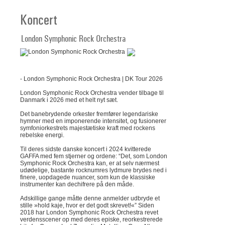
Koncert
London Symphonic Rock Orchestra
-
London Symphonic Rock Orchestra | DK Tour 2026
London Symphonic Rock Orchestra vender tilbage til
Danmark i 2026 med et helt nyt sæt.
Det banebrydende orkester fremfører legendariske
hymner med en imponerende intensitet, og fusionerer
symfoniorkestrets majestætiske kraft med rockens
rebelske energi.
Til deres sidste danske koncert i 2024 kvitterede
GAFFA med fem stjerner og ordene: “Det, som London
Symphonic Rock Orchestra kan, er at selv nærmest
udødelige, bastante rocknumres lydmure brydes ned i
finere, uopdagede nuancer, som kun de klassiske
instrumenter kan dechifrere på den måde.
Adskillige gange måtte denne anmelder udbryde et
stille »hold kaje, hvor er det godt skrevet!«” Siden
2018 har London Symphonic Rock Orchestra revet
verdensscener op med deres episke, reorkestrerede