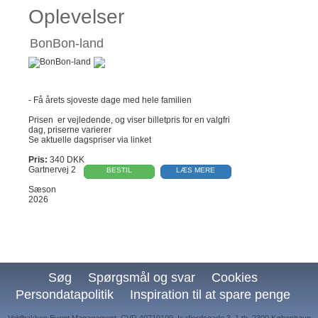
Oplevelser
BonBon-land
- Få årets sjoveste dage med hele familien
Prisen er vejledende, og viser billetpris for en valgfri
dag, priserne varierer
Se aktuelle dagspriser via linket
Pris:
340 DKK
Gartnervej 2
BESTIL
LÆS MERE
Sæson
2026
Søg
Spørgsmål og svar
Cookies
Persondatapolitik
Inspiration til at spare penge